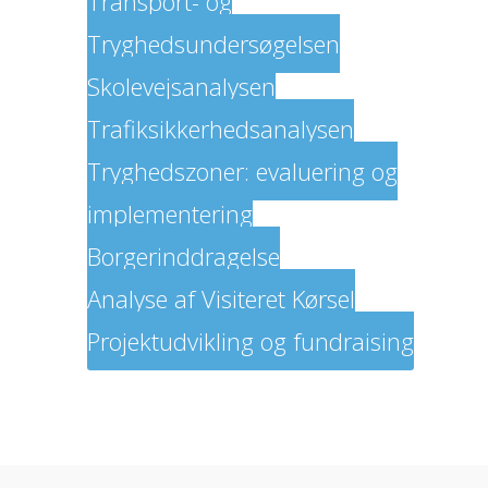
Transport- og
Tryghedsundersøgelsen
Skolevejsanalysen
Trafiksikkerhedsanalysen
Tryghedszoner: evaluering og
implementering
Borgerinddragelse
Analyse af Visiteret Kørsel
Projektudvikling og fundraising
Om os