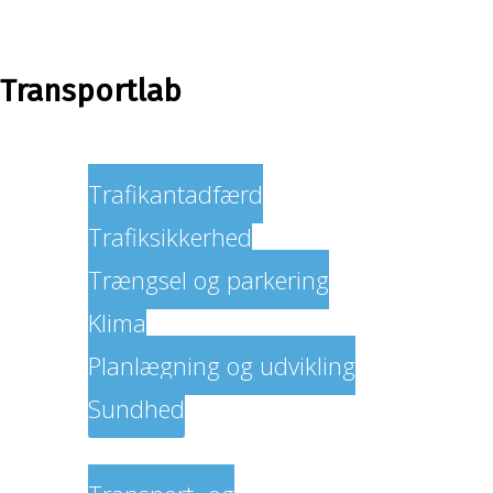
Transportlab
Fokusområder
Trafikantadfærd
Trafiksikkerhed
Trængsel og parkering
Klima
Planlægning og udvikling
Sundhed
Vi tilbyder