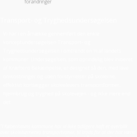
forandringer
Transport- og Tryghedsundersøgelsen
Vi har i en årrække gennemført den enkle
konceptundersøgelsen Transport- og
Tryghedsundersøgelsen i omtrendt en ⅓ af landets
kommuner. Undersøgelsen, som oprindelig blev initieret
af Kræftens Bekæmpelse, er designet så den, med lave
omkostninger og uden forstyrrelser på skolerne,
effektivt kortlægger skoleelevers transportformer,
hjelmbrug og tryghed på skolevejen - og ikke mere end
det.
”I Københavns kommune har vi ikke tidligere haft et overblik
over skolebørnenes transportvaner, til trods for at der har været