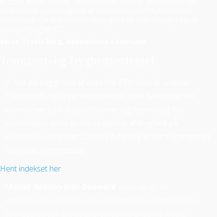
et stort ønske herom. Transportlab har i år gennemført en
omfattende undersøgelse af skoletransport i Københavns
Kommune. De indsamlede data giver os stor indsigt i børns
transportadfærd.”
Søren Troels Berg, Københavns Kommune
Transport- og Tryghedsindekset
Vi har på baggrund af data fra TTU flere år udgivet
Transport- og Tryghedsindekset, som benchmarker
kommuner på transportformer og hjelmbrug for
skoleelever, samt deres oplevelse af tryghed på
skolevejen. Indekset udgives årligt og er frit tilgængeligt
fra vores hjemmeside.
Hent indekset her
"Active Healthy Kids Danmark
er en del af det
internationale netværk Active Healthy Kids Global Alliance,
som udarbejder en national vurdering af børns fysiske