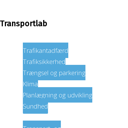
Transportlab
Fokusområder
Trafikantadfærd
Trafiksikkerhed
Trængsel og parkering
Klima
Planlægning og udvikling
Sundhed
Vi tilbyder