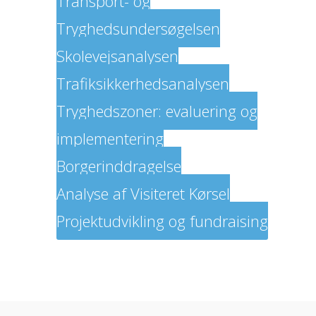
Transport- og
Tryghedsundersøgelsen
Skolevejsanalysen
Trafiksikkerhedsanalysen
Tryghedszoner: evaluering og
implementering
Borgerinddragelse
Analyse af Visiteret Kørsel
Projektudvikling og fundraising
Om os