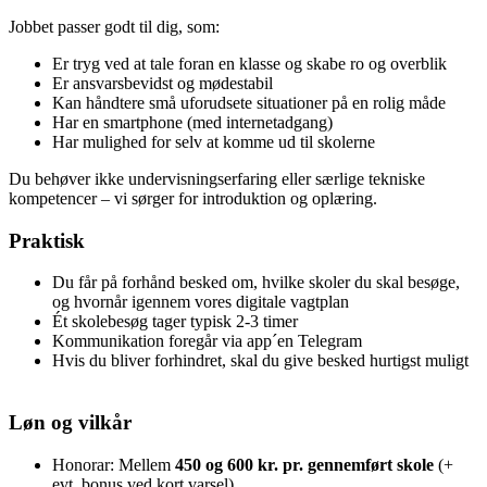
Jobbet passer godt til dig, som:
Er tryg ved at tale foran en klasse og skabe ro og overblik
Er ansvarsbevidst og mødestabil
Kan håndtere små uforudsete situationer på en rolig måde
Har en smartphone (med internetadgang)
Har mulighed for selv at komme ud til skolerne
Du behøver ikke undervisningserfaring eller særlige tekniske
kompetencer – vi sørger for introduktion og oplæring.
Praktisk
Du får på forhånd besked om, hvilke skoler du skal besøge,
og hvornår igennem vores digitale vagtplan
Ét skolebesøg tager typisk 2-3 timer
Kommunikation foregår via app´en Telegram
Hvis du bliver forhindret, skal du give besked hurtigst muligt
Løn og vilkår
Honorar: Mellem
450 og 600 kr. pr. gennemført skole
(+
evt. bonus ved kort varsel)